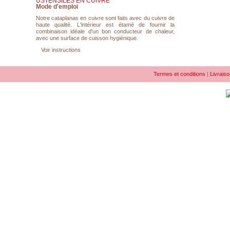
USTENSILES EN CUIVRE
Mode d'emploi
Notre cataplanas en cuivre sont faits avec du cuivre de
haute qualité. L'intérieur est étamé de fournir la
combinaison idéale d'un bon conducteur de chaleur,
avec une surface de cuisson hygiénique.
Voir instructions
Termes et conditions
|
Livraiso
COPYRIGHT © 2010-2026 CATAPLANA.COM | MARQUE DÉPOSÉE DE
LUSIAN COPPERS