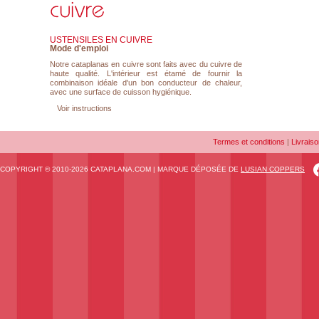
USTENSILES EN CUIVRE
Mode d'emploi
Notre cataplanas en cuivre sont faits avec du cuivre de
haute qualité. L'intérieur est étamé de fournir la
combinaison idéale d'un bon conducteur de chaleur,
avec une surface de cuisson hygiénique.
Voir instructions
Termes et conditions
|
Livraiso
COPYRIGHT © 2010-2026 CATAPLANA.COM | MARQUE DÉPOSÉE DE
LUSIAN COPPERS