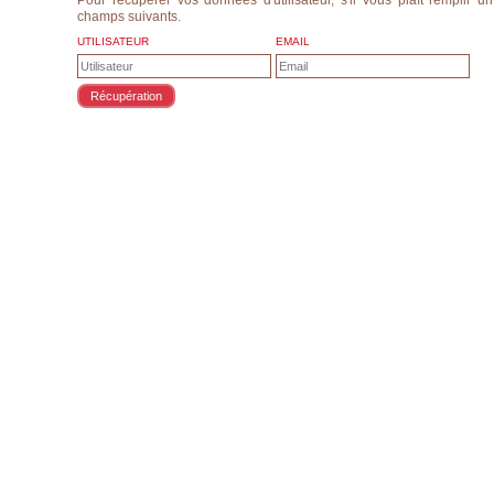
Pour récupérer vos données d'utilisateur, s'il vous plaît remplir u
champs suivants.
UTILISATEUR
EMAIL